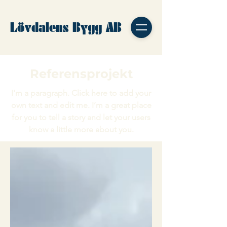
Lövdalens Bygg AB
Referensprojekt
I'm a paragraph. Click here to add your
own text and edit me. I’m a great place
for you to tell a story and let your users
know a little more about you.